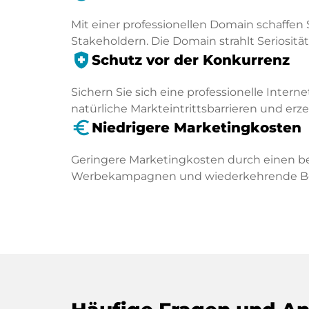
Mit einer professionellen Domain schaffen 
Stakeholdern. Die Domain strahlt Seriosität 
health_and_safety
Schutz vor der Konkurrenz
Sichern Sie sich eine professionelle Intern
natürliche Markteintrittsbarrieren und er
euro_symbol
Niedrigere Marketingkosten
Geringere Marketingkosten durch einen be
Werbekampagnen und wiederkehrende Besu