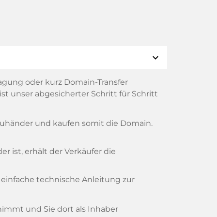
expand_more
agung oder kurz Domain-Transfer
t unser abgesicherter Schritt für Schritt
reuhänder und kaufen somit die Domain.
 ist, erhält der Verkäufer die
 einfache technische Anleitung zur
rnimmt und Sie dort als Inhaber