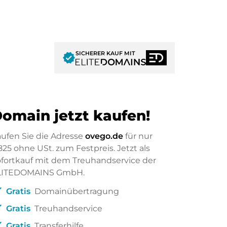
SICHERER KAUF MIT
verified
omain jetzt kaufen!
ufen Sie die Adresse
ovego.de
für nur
825
ohne USt. zum Festpreis. Jetzt als
fortkauf mit dem Treuhandservice der
LITEDOMAINS GmbH.
ck
Gratis
Domainübertragung
ck
Gratis
Treuhandservice
ck
Gratis
Transferhilfe